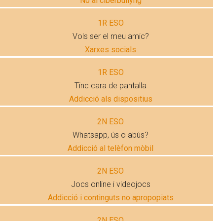
No al ciberbullyng
1R ESO
Vols ser el meu amic?
Xarxes socials
1R ESO
Tinc cara de pantalla
Addicció als dispositius
2N ESO
Whatsapp, ús o abús?
Addicció al telèfon mòbil
2N ESO
Jocs online i videojocs
Addicció i continguts no apropopiats
2N ESO