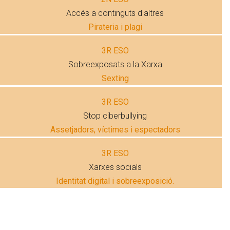
Accés a continguts d'altres
Pirateria i plagi
3R ESO
Sobreexposats a la Xarxa
Sexting
3R ESO
Stop ciberbullying
Assetjadors, víctimes i espectadors
3R ESO
Xarxes socials
Identitat digital i sobreexposició.