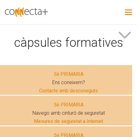
càpsules formatives
5è PRIMARIA
Ens coneixem?
Contacte amb desconeguts
5è PRIMARIA
Navego amb cinturó de seguretat
Mesures de seguretat a Internet
5è PRIMARIA