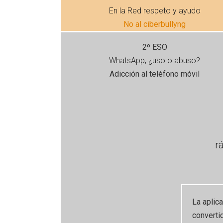
En la Red respeto y ayudo
No al ciberbullyng
2º ESO
WhatsApp, ¿uso o abuso?
Adicción al teléfono móvil
r
La aplic
converti