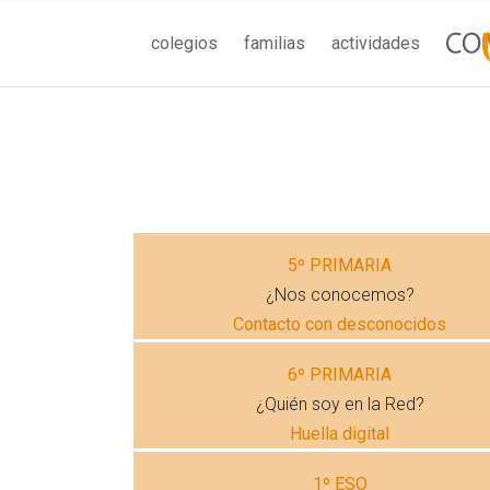
colegios
familias
actividades
5º PRIMARIA
¿Nos conocemos?
Contacto con desconocidos
6º PRIMARIA
¿Quién soy en la Red?
Huella digital
1º ESO