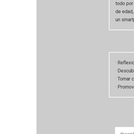
todo por
de edad,
un smart
· Reflex
· Descub
· Tomar 
· Promov