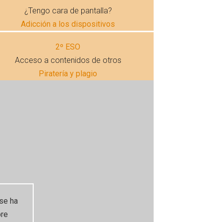
¿Tengo cara de pantalla?
Adicción a los dispositivos
2º ESO
Acceso a contenidos de otros
Piratería y plagio
n
 se ha
bre