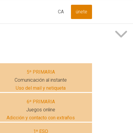
únete
CA
5º PRIMARIA
Comunicación al instante
Uso del mail y netiqueta
6º PRIMARIA
Juegos online
Adicción y contacto con extraños
1º ESO